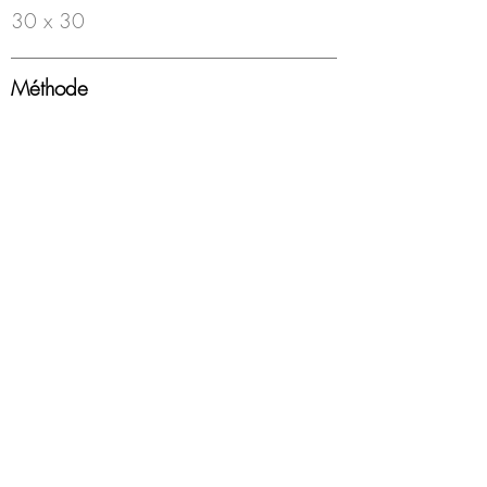
30 x 30
Méthode
Feutre à bille sur papier
Année
2000-18
Encadrement
Boîte americaine, blanc, sous-verre
Disponibilité
Disponible