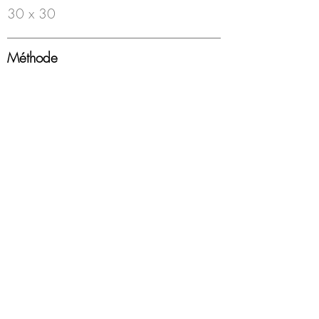
30 x 30
Méthode
Feutre à bille sur papier
Année
2007
Encadrement
Boîte americaine, blanc, sous-verre
Disponibilité
Disponible