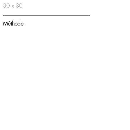
30 x 30
Méthode
Feutre à bille sur papier
Année
2000-18
Encadrement
Boîte americaine, blanc, sous-verre
Disponibilité
Disponible