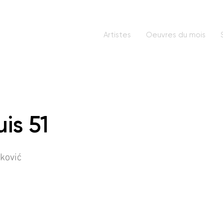
Artistes
Oeuvres du mois
is 51
čković