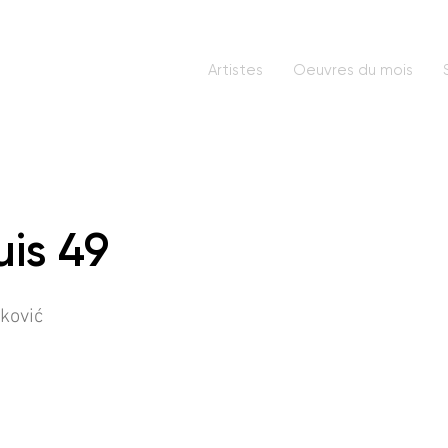
Artistes
Oeuvres du mois
is 49
čković