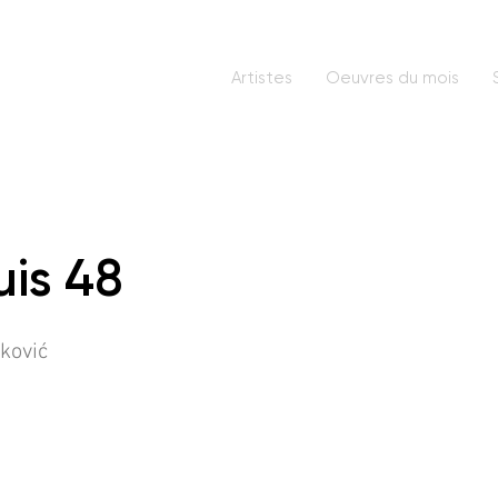
Artistes
Oeuvres du mois
is 48
čković