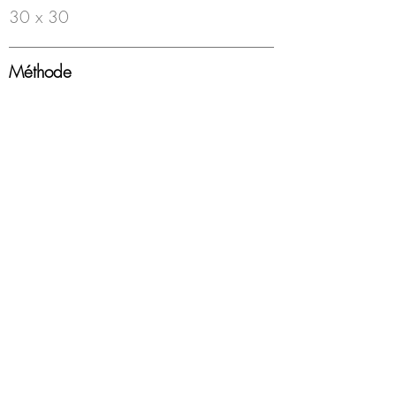
30 x 30
Méthode
Feutre à bille sur papier
Année
2000-18
Encadrement
Boîte americaine, blanc, sous-verre
Disponibilité
Disponible