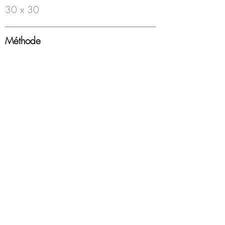
30 x 30
Méthode
Feutre à bille sur papier
Année
2000-18
Encadrement
Boîte americaine, blanc, sous-verre
Disponibilité
Disponible