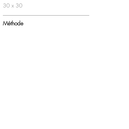
30 x 30
Méthode
Feutre à bille sur papier
Année
2000-18
Encadrement
Boîte americaine, blanc, sous-verre
Disponibilité
Disponible