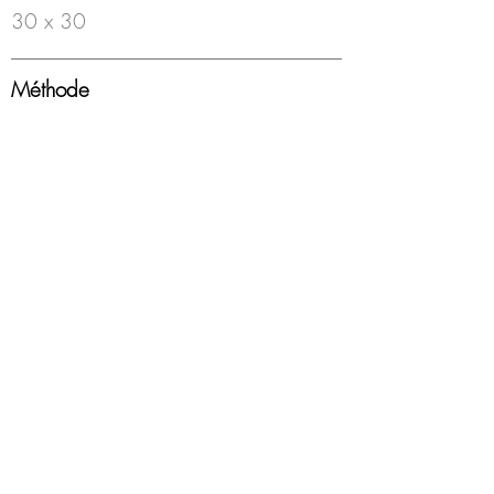
30 x 30
Méthode
Feutre à bille sur papier
Année
1998
Encadrement
Boîte americaine, blanc, sous-verre
Disponibilité
Disponible