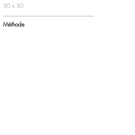
30 x 30
Méthode
Feutre à bille sur papier
Année
2000-18
Encadrement
Boîte americaine, blanc, sous-verre
Disponibilité
Disponible