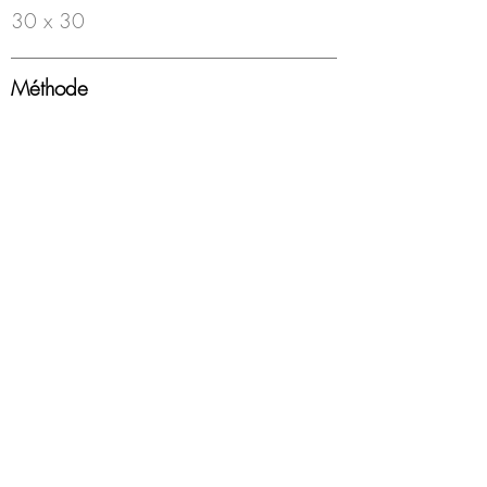
30 x 30
Méthode
Feutre à bille sur papier
Année
2000-18
Encadrement
Boîte americaine, blanc, sous-verre
Disponibilité
Disponible