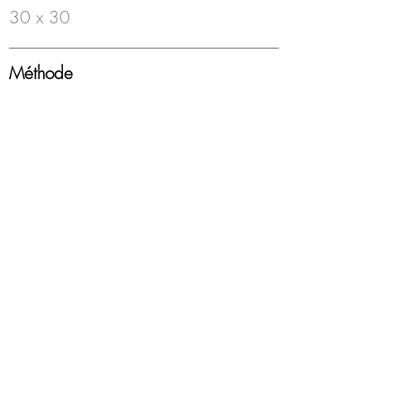
30 x 30
Méthode
Feutre à bille sur papier
Année
2000-18
Encadrement
Boîte americaine, blanc, sous-verre
Disponibilité
Disponible