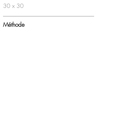
30 x 30
Méthode
Feutre à bille sur papier
Année
2000
Encadrement
Boîte americaine, blanc, sous-verre
Disponibilité
Disponible