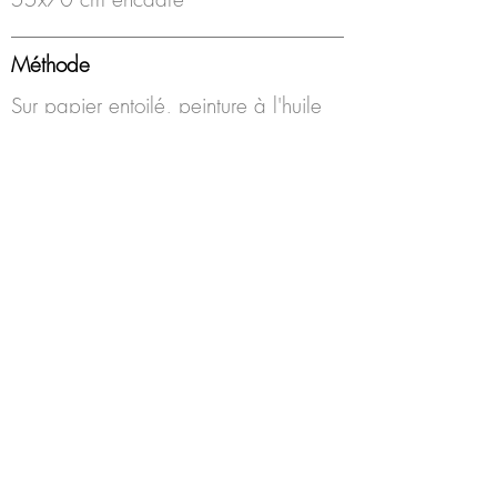
Méthode
Sur papier entoilé, peinture à l'huile
Année
2019
Encadrement
Boîte americaine, blanc, sous-verre
Disponibilité
Disponible