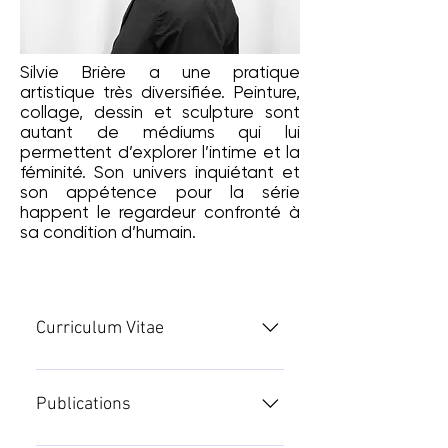
Silvie Brière a une pratique
artistique très diversifiée. Peinture,
collage, dessin et sculpture sont
autant de médiums qui lui
permettent d’explorer l’intime et la
féminité. Son univers inquiétant et
son appétence pour la série
happent le regardeur confronté à
sa condition d’humain.
Curriculum Vitae
FORMATION 1980 – Ecole Met de
Penninghen (Académie Julian) rue
Publications
du Dragon à Paris 6ème 1981 –
Ecole Roederer, Place des Vosges à