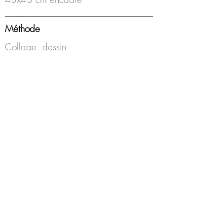
Méthode
Collage, dessin
Année
2015
Encadrement
Boîte americaine, blanc, sous-verre
Disponibilité
Disponible