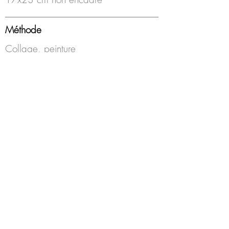
Méthode
Collage, peinture
Année
2022
Encadrement
Encadrement bois doré
Disponibilité
Disponible