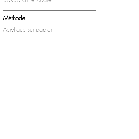
Méthode
Acrylique sur papier
Année
2020
Encadrement
Sous-verre, blanc
Disponibilité
Disponible