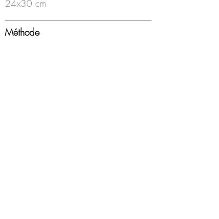
24x30 cm
Méthode
Huile, fusain sur papier
Année
2010
Encadrement
non
Disponibilité
Indisponible
© Loeil Gallery Website, 2021, by Brice