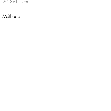
20,8x15 cm
Méthode
Huile sur photo
Année
2021
Encadrement
non
Disponibilité
Disponible
© Loeil Gallery Website, 2021, by Brice