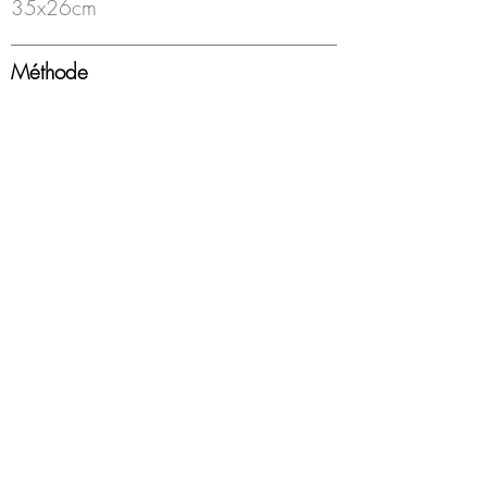
35x26cm
Méthode
huile et crayon gras sur carton
Année
2010
Encadrement
non
Disponibilité
Disponible
© Loeil Gallery Website, 2021, by Brice