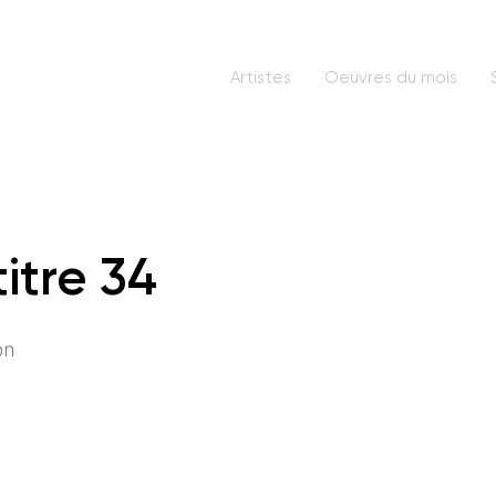
Artistes
Oeuvres du mois
titre 34
on