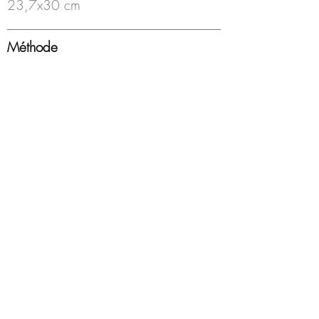
23,7x30 cm
Méthode
Huile sur photo
Année
2021
Encadrement
non
Disponibilité
Disponible
© Loeil Gallery Website, 2021, by Brice