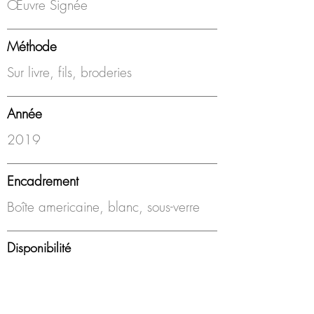
Œuvre Signée
Méthode
Sur livre, fils, broderies
Année
2019
Encadrement
Boîte americaine, blanc, sous-verre
Disponibilité
Disponible
Pour cette série j’investie des livres par