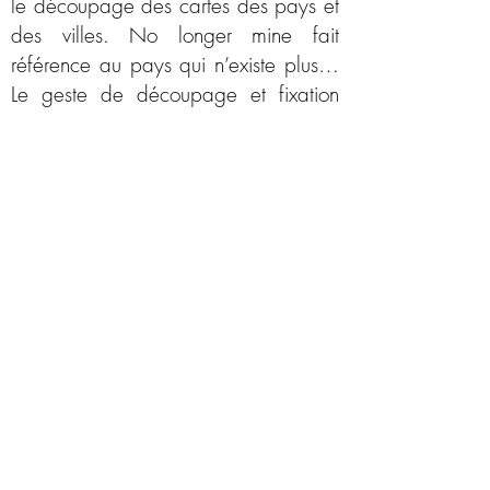
le découpage des cartes des pays et
des villes. No longer mine fait
référence au pays qui n’existe plus…
Le geste de découpage et fixation
des cartes par li biais de broderie
dans des livres, instaure un nouvel
l’ordre et lecture imaginaire.Pour cette
série j’investie des livres par le
découpage des cartes des pays et
des villes. No longer mine fait
référence au pays qui n’existe plus…
Le geste de découpage et fixation
des cartes par li biais de broderie
dans des livres, instaure un nouvel
l’ordre et lecture imaginaire.Pour cette
série j’investie des livres par le
découpage des cartes des pays et